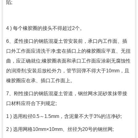
陷;
4 ) 每个橡胶圈的接头不得超过2个。
6、柔性接口的钢筋混凝土管安装前，承口内工作面、插
口外工作面应清洗干净;套在插口上的橡胶圈应平直、无扭
曲，应正确就位;橡胶圈表面和承口工作面应涂刷无腐蚀性
的润滑剂;安装后放松外力，管节回弹不得大于10mm，且
橡胶圈应在承、插口工作面上。
7、刚性接口的钢筋混凝土管道，钢丝网水泥砂浆抹带接
口材料应符合下列规定;
1 ) 选用粒径0.5～1.5mm，含泥量不大于3%的洁净砂;
2 ) 选用网格10mm×10mm、丝径为20号的钢丝网;