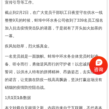
宣传引导等工作。
截止到2月2日，在广大党员干部职工日夜坚守在供水一线
整整9天的时候，蚌埠中环水务公司收到了339名员工报名
加入抗击疫情突击队的请愿，于是就有了开头如火如荼的
一幕。
疾风知劲草，烈火炼真金。
一名党员就是一面旗帜。蚌埠中环水务全体党员时刻准
备、听令而行，勇做逆风而行的守护者！以忠诚捍卫入党
誓词，以供水人特有的拼搏精神、昂扬姿态，去实现他们
的诺言，让党旗在防疫一线高高飘扬，坚决打赢这场没有
硝烟的疫情防控阻击战。
1
共
1
页
1
条数据
本文转载自见能源之新，内容均来自于互联网，不代表本