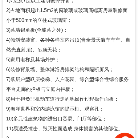
1)7层及7层以上建筑物外开窗；
2)占地面积超出1.5m2的窗玻璃或玻璃底端离房屋装修面
小于500mm的立柱式玻璃窗；
3)幕墙铝单板(全玻幕之外)；
4)倾斜安裝窗、各种各样室内吊顶(含全景天窗车车车、自
然光直射顶)、吊顶天花；
5)家用电梯及其场外护；
6)装修背景墙、整体淋浴房排架结构和隔断屏风；
7)跃层户型跃层楼梯、入户花园、综合型综合性综合服务
平台走廊的拦板与立庭内拦板；
8)用于担负非机动车道行走的地操作过程操作面板；
9)海洋世界和室内游泳馆的提示框、观察孔；
10)多元性建筑物的进出口贸易、门厅等部位；
11)易遭受撞击、毁灭性而造成 身体损害的其他部位。