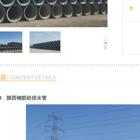
类 
内容
/ CONTENT DETAILS
称
：
陕西钢筋砼排水管