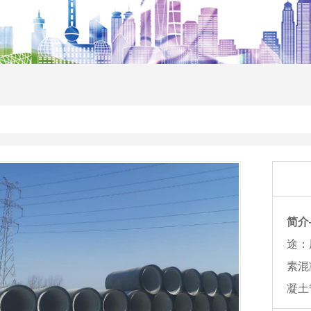
简介
途：
素混
凝土