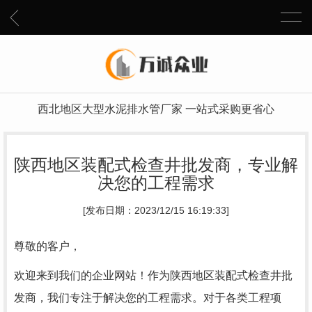
西北地区大型水泥排水管厂家 一站式采购更省心
陕西地区装配式检查井批发商，专业解
决您的工程需求
[发布日期：2023/12/15 16:19:33]
尊敬的客户，
欢迎来到我们的企业网站！作为陕西地区装配式检查井批
发商，我们专注于解决您的工程需求。对于各类工程项