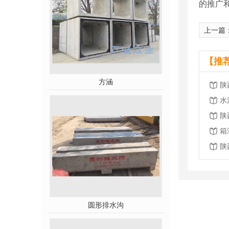
的推广
上一篇
【推
方涵
陕
水
陕
箱
陕
圆形排水沟