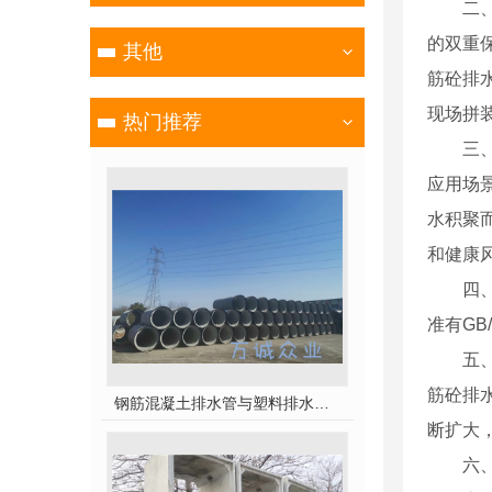
二
的双重
其他
筋砼排
现场拼
热门推荐
三
应用场
水积聚
和健康
四
准有GB
五
筋砼排
钢筋混凝土排水管与塑料排水管，你pick谁？
断扩大
六